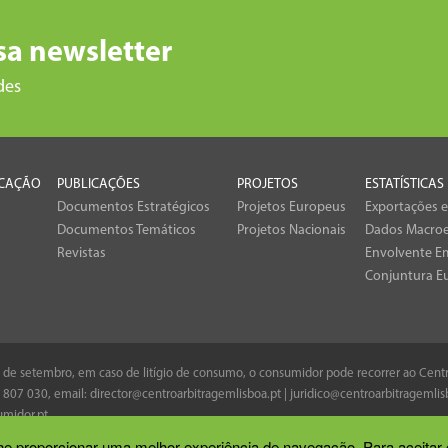
sa newsletter
des
CAÇÃO
PUBLICAÇÕES
PROJETOS
ESTATÍSTICAS
Documentos Estratégicos
Projetos Europeus
Exportações 
Documentos Temáticos
Projetos Nacionais
Dados Macro
Revistas
Envolvente Em
Conjuntura E
 8 de setembro, em caso de litígio de consumo, o consumidor pode recorrer ao Cen
 807 030
, email:
director@centroarbitragemlisboa.pt
|
juridico@centroarbitragemlis
midor.pt
.
 lhe proporcionar uma melhor experiência de navegação. Para aceitar 