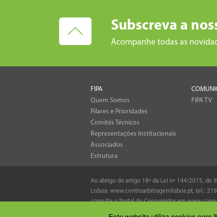
Subscreva a nos
Acompanhe todas as novida
FIPA
COMUNI
Quem Somos
FIPA TV
Pilares e Prioridades
Comités Técnicos
Representações Institucionais
Associados
Estrutura
Ao abrigo do artigo 18º da Lei nº 144/2015, de
Lisboa:
www.centroarbitragemlisboa.pt
, tel.:
218
consulte o Portal do Consumidor em
www.consu
Este website utiliza cookies para