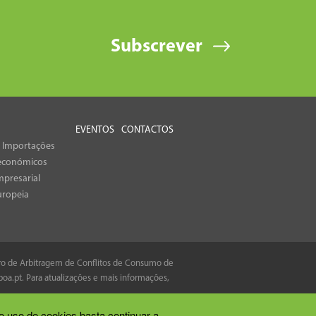
Subscrever
EVENTOS
CONTACTOS
e Importações
económicos
presarial
uropeia
tro de Arbitragem de Conflitos de Consumo de
boa.pt
. Para atualizações e mais informações,
o uso de cookies basta continuar a