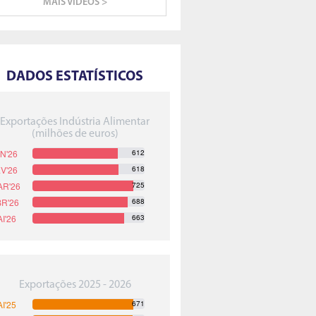
MAIS VIDEOS >
DADOS ESTATÍSTICOS
Exportações Indústria Alimentar
(milhões de euros)
612
618
725
688
663
Exportações 2025 - 2026
671