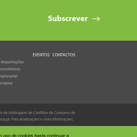
Subscrever
EVENTOS
CONTACTOS
e Importações
económicos
presarial
uropeia
tro de Arbitragem de Conflitos de Consumo de
boa.pt
. Para atualizações e mais informações,
o uso de cookies basta continuar a