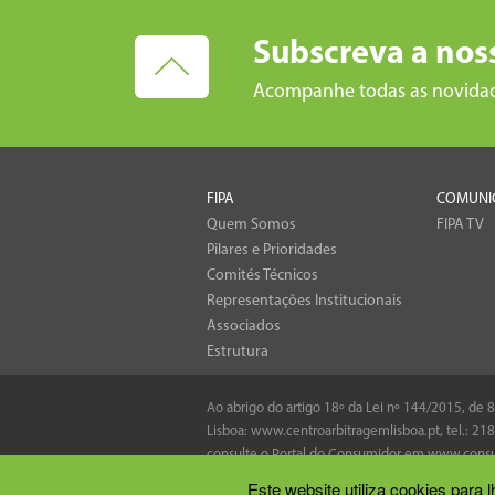
Subscreva a nos
Acompanhe todas as novida
FIPA
COMUNI
Quem Somos
FIPA TV
Pilares e Prioridades
Comités Técnicos
Representações Institucionais
Associados
Estrutura
Ao abrigo do artigo 18º da Lei nº 144/2015, de
Lisboa:
www.centroarbitragemlisboa.pt
, tel.:
218
consulte o Portal do Consumidor em
www.consu
Este website utiliza cookies para