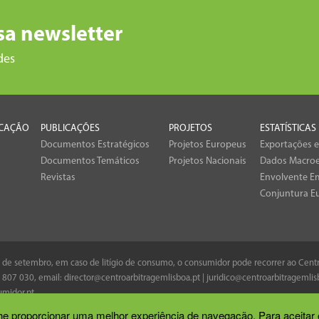
sa newsletter
des
CAÇÃO
PUBLICAÇÕES
PROJETOS
ESTATÍSTICAS
Documentos Estratégicos
Projetos Europeus
Exportações 
Documentos Temáticos
Projetos Nacionais
Dados Macro
Revistas
Envolvente Em
Conjuntura E
 8 de setembro, em caso de litígio de consumo, o consumidor pode recorrer ao Cen
 807 030
, email:
director@centroarbitragemlisboa.pt
|
juridico@centroarbitragemlis
midor.pt
.
 lhe proporcionar uma melhor experiência de navegação. Para aceitar 