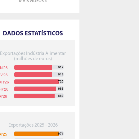
MAIS VIDEOS >
DADOS ESTATÍSTICOS
Exportações Indústria Alimentar
(milhões de euros)
612
618
725
688
663
Exportações 2025 - 2026
671