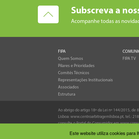
Subscreva a nos
Acompanhe todas as novida
FIPA
COMUNI
Quem Somos
FIPA TV
Pilares e Prioridades
Comités Técnicos
Representações Institucionais
Associados
Estrutura
Ao abrigo do artigo 18º da Lei nº 144/2015, de
Lisboa:
www.centroarbitragemlisboa.pt
, tel.:
218
consulte o Portal do Consumidor em
www.consu
Este website utiliza cookies para