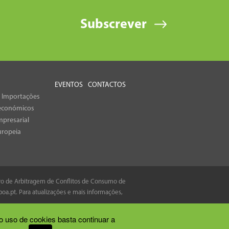
Subscrever
EVENTOS
CONTACTOS
e Importações
económicos
presarial
uropeia
tro de Arbitragem de Conflitos de Consumo de
boa.pt
. Para atualizações e mais informações,
o uso de cookies basta continuar a