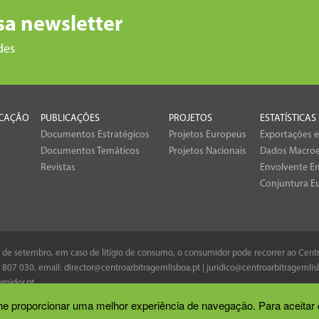
sa newsletter
des
CAÇÃO
PUBLICAÇÕES
PROJETOS
ESTATÍSTICAS
Documentos Estratégicos
Projetos Europeus
Exportações 
Documentos Temáticos
Projetos Nacionais
Dados Macro
Revistas
Envolvente Em
Conjuntura E
 8 de setembro, em caso de litígio de consumo, o consumidor pode recorrer ao Cen
 807 030
, email:
director@centroarbitragemlisboa.pt
|
juridico@centroarbitragemlis
midor.pt
.
 lhe proporcionar uma melhor experiência de navegação. Para aceitar 