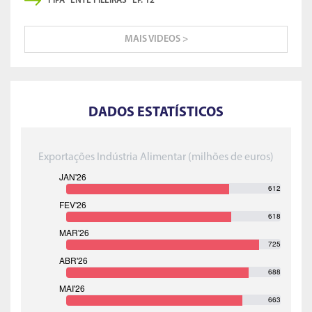
FIPA "ENTE FILEIRAS" EP. 12
MAIS VIDEOS >
DADOS ESTATÍSTICOS
Exportações Indústria Alimentar (milhões de euros)
612
618
725
688
663