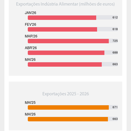
Exportações Indústria Alimentar (milhões de euros)
612
618
725
688
663
Exportações 2025 - 2026
671
663