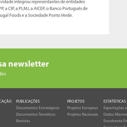
ividade integrou representantes de entidades
PP, a CIP, a PLMJ, a AICEP, o Banco Português de
tugal Foods e a Sociedade Ponto Verde.
sa newsletter
des
CAÇÃO
PUBLICAÇÕES
PROJETOS
ESTATÍSTICAS
Documentos Estratégicos
Projetos Europeus
Exportações 
Documentos Temáticos
Projetos Nacionais
Dados Macro
Revistas
Envolvente Em