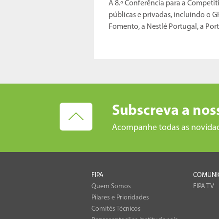
A 8.ª Conferência para a Competit
públicas e privadas, incluindo o G
Fomento, a Nestlé Portugal, a Por
Subscreva a nos
Acompanhe todas as novida
FIPA
COMUNI
Quem Somos
FIPA TV
Pilares e Prioridades
Comités Técnicos