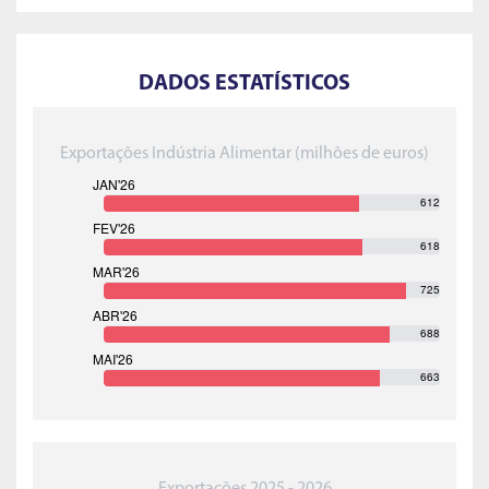
DADOS ESTATÍSTICOS
Exportações Indústria Alimentar (milhões de euros)
612
618
725
688
663