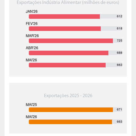
Exportações Indústria Alimentar (milhões de euros)
612
618
725
688
663
Exportações 2025 - 2026
671
663