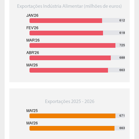
Exportações Indústria Alimentar (milhões de euros)
612
618
725
688
663
Exportações 2025 - 2026
671
663