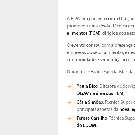
A FIPA, em parceria com a Direção
promoveu uma sessão técnica de
alimentos (FCM)
, dirigida aos as
O evento contou com a presença de
empresas do setor alimentar, e de
conformidade e segurança no uso 
Durante a sessão, especialistas 
Paula Bico
, Diretora de Serv
DGAV na área dos FCM
;
Cátia Simões
, Técnica Super
principais aspetos da
nova le
Teresa Carrilho
, Técnica Sup
do EDQM
.