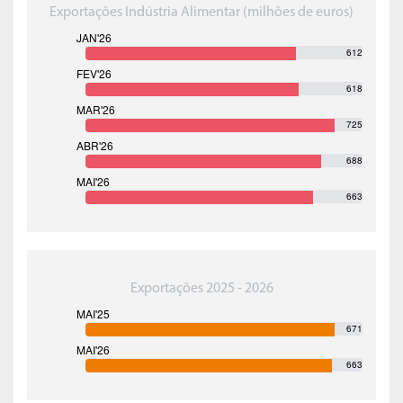
Exportações Indústria Alimentar (milhões de euros)
612
618
725
688
663
Exportações 2025 - 2026
671
663