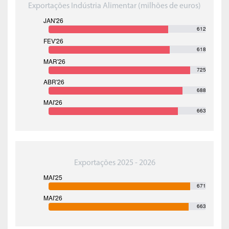
Exportações Indústria Alimentar (milhões de euros)
612
618
725
688
663
Exportações 2025 - 2026
671
663