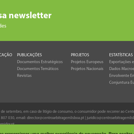
sa newsletter
des
CAÇÃO
PUBLICAÇÕES
PROJETOS
ESTATÍSTICAS
Documentos Estratégicos
Projetos Europeus
Exportações 
Documentos Temáticos
Projetos Nacionais
Dados Macro
Revistas
Envolvente Em
Conjuntura E
 8 de setembro, em caso de litígio de consumo, o consumidor pode recorrer ao Cen
 807 030
, email:
director@centroarbitragemlisboa.pt
|
juridico@centroarbitragemlis
midor.pt
.
 lhe proporcionar uma melhor experiência de navegação. Para aceitar 