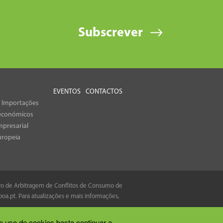
Subscrever
EVENTOS
CONTACTOS
e Importações
económicos
presarial
uropeia
tro de Arbitragem de Conflitos de Consumo de
boa.pt
. Para atualizações e mais informações,
o uso de cookies basta continuar a