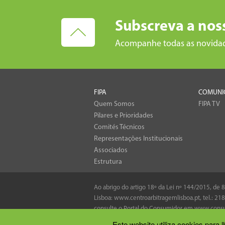
Subscreva a nos
Acompanhe todas as novida
FIPA
COMUNI
Quem Somos
FIPA TV
Pilares e Prioridades
Comités Técnicos
Representações Institucionais
Associados
Estrutura
Ao abrigo do artigo 18º da Lei nº 144/2015, de
Lisboa:
www.centroarbitragemlisboa.pt
, tel.:
218
consulte o Portal do Consumidor em
www.consu
Este website utiliza cookies para