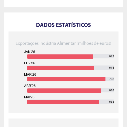
DADOS ESTATÍSTICOS
Exportações Indústria Alimentar (milhões de euros)
612
618
725
688
663