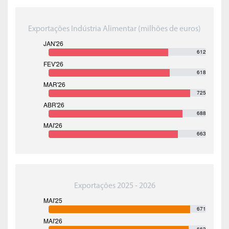
Exportações Indústria Alimentar (milhões de euros)
612
618
725
688
663
Exportações 2025 - 2026
671