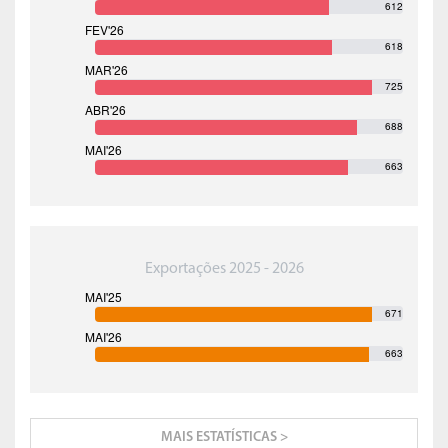
612
618
725
688
663
Exportações 2025 - 2026
671
663
MAIS ESTATÍSTICAS >