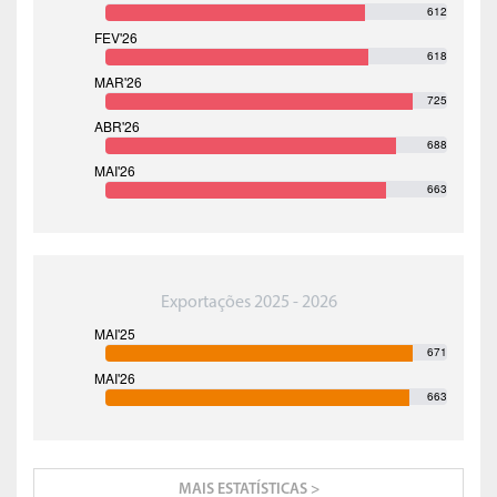
612
618
725
688
663
Exportações 2025 - 2026
671
663
MAIS ESTATÍSTICAS >