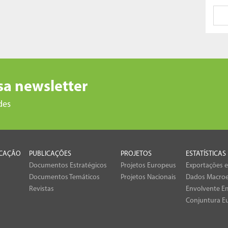
sa newsletter
des
CAÇÃO
PUBLICAÇÕES
PROJETOS
ESTATÍSTICAS
Documentos Estratégicos
Projetos Europeus
Exportações 
Documentos Temáticos
Projetos Nacionais
Dados Macro
Revistas
Envolvente Em
Conjuntura E