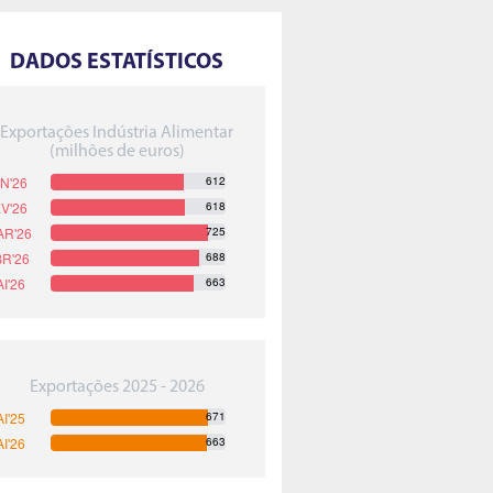
DADOS ESTATÍSTICOS
Exportações Indústria Alimentar
(milhões de euros)
612
618
725
688
663
Exportações 2025 - 2026
671
663