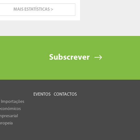
MAIS ESTATÍSTICAS >
Subscrever
EVENTOS
CONTACTOS
e Importações
económicos
presarial
uropeia