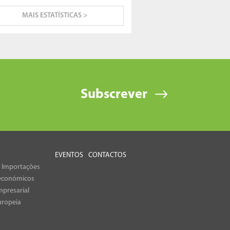
MAIS ESTATÍSTICAS >
Subscrever
EVENTOS
CONTACTOS
e Importações
económicos
presarial
uropeia