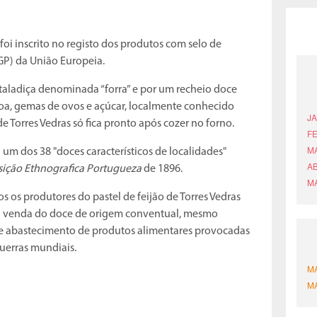
 foi inscrito no registo dos produtos com selo de
GP) da União Europeia.
staladiça denominada “forra” e por um recheio doce
oa, gemas de ovos e açúcar, localmente conhecido
de Torres Vedras só fica pronto após cozer no forno.
 um dos 38 "doces característicos de localidades"
ição Ethnografica Portugueza
de 1896.
s os produtores do pastel de feijão de Torres Vedras
 venda do doce de origem conventual, mesmo
de abastecimento de produtos alimentares provocadas
guerras mundiais.