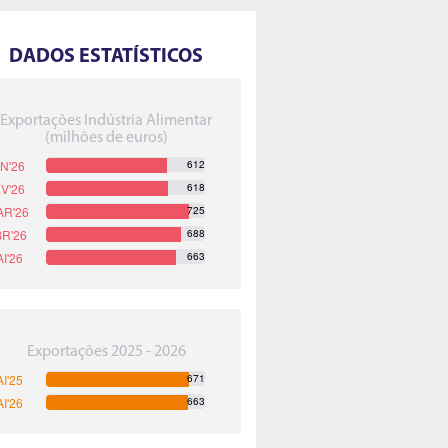
DADOS ESTATÍSTICOS
Exportações Indústria Alimentar
(milhões de euros)
612
618
725
688
663
Exportações 2025 - 2026
671
663