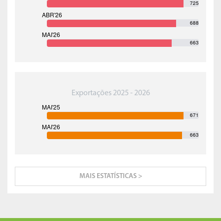
725
688
663
Exportações 2025 - 2026
671
663
MAIS ESTATÍSTICAS >