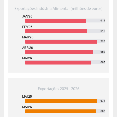
Exportações Indústria Alimentar (milhões de euros)
612
618
725
688
663
Exportações 2025 - 2026
671
663