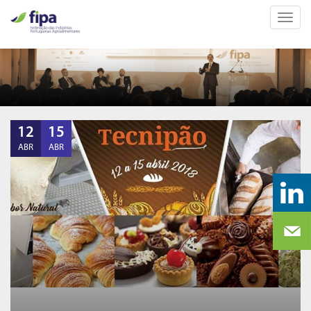
Toggl
EVENTOS
navig
12
15
ABR
ABR