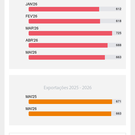
612
618
725
688
663
Exportações 2025 - 2026
671
663