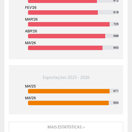
612
618
725
688
663
Exportações 2025 - 2026
671
663
MAIS ESTATÍSTICAS >