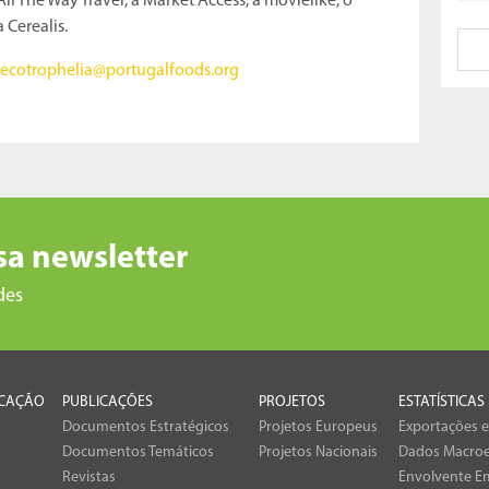
ll The Way Travel, a Market Access, a movielike, o
 Cerealis.
ecotrophelia@portugalfoods.org
sa newsletter
des
CAÇÃO
PUBLICAÇÕES
PROJETOS
ESTATÍSTICAS
Documentos Estratégicos
Projetos Europeus
Exportações 
Documentos Temáticos
Projetos Nacionais
Dados Macro
Revistas
Envolvente Em