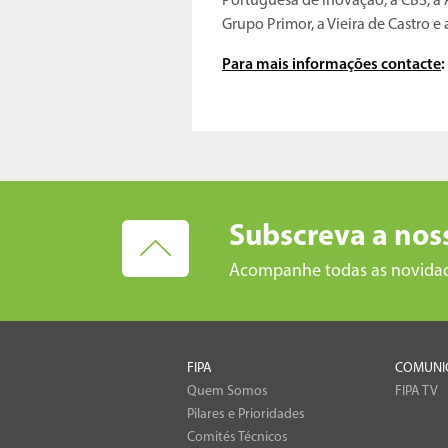
Portuguesa de Inovação, a CBS, a A
Grupo Primor, a Vieira de Castro e a
Para mais informações contacte
:
Subscreva a nos
Acompanhe todas as novida
FIPA
COMUNI
Quem Somos
FIPA TV
Pilares e Prioridades
Comités Técnicos