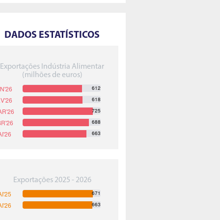
DADOS ESTATÍSTICOS
Exportações Indústria Alimentar
(milhões de euros)
612
618
725
688
663
Exportações 2025 - 2026
671
663