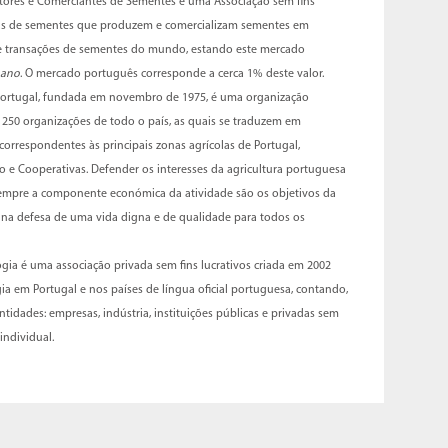
tores e Comerciantes de Sementes é uma Associação sem fins
esas de sementes que produzem e comercializam sementes em
de transações de sementes do mundo, estando este mercado
 ano
. O mercado português corresponde a cerca 1% deste valor.
Portugal, fundada em novembro de 1975, é uma organização
e 250 organizações de todo o país, as quais se traduzem em
correspondentes às principais zonas agrícolas de Portugal,
co e Cooperativas. Defender os interesses da agricultura portuguesa
sempre a componente económica da atividade são os objetivos da
 na defesa de uma vida digna e de qualidade para todos os
ia é uma associação privada sem fins lucrativos criada em 2002
a em Portugal e nos países de língua oficial portuguesa, contando,
ntidades: empresas, indústria, instituições públicas e privadas sem
individual.