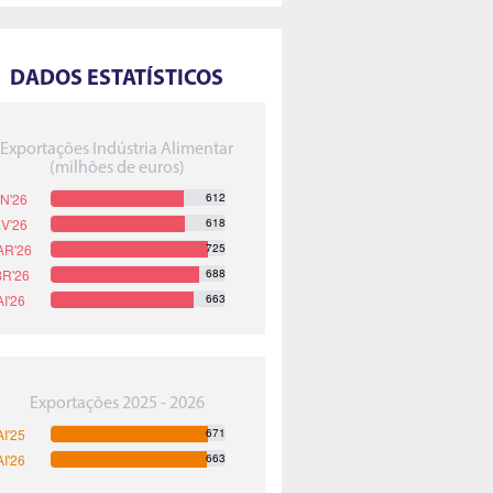
DADOS ESTATÍSTICOS
Exportações Indústria Alimentar
(milhões de euros)
612
618
725
688
663
Exportações 2025 - 2026
671
663