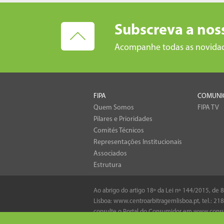
Subscreva a nos
Acompanhe todas as novida
FIPA
COMUNI
Quem Somos
FIPA TV
Pilares e Prioridades
Comités Técnicos
Representações Institucionais
Associados
Estrutura
Ao abrigo do artigo 18º da Lei nº 144/2015, de
Lisboa:
www.centroarbitragemlisboa.pt
, tel.:
218
consulte o Portal do Consumidor em
www.consu