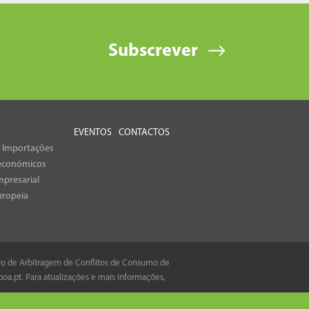
Subscrever
EVENTOS
CONTACTOS
e Importações
económicos
presarial
uropeia
tro de Arbitragem de Conflitos de Consumo de
boa.pt
. Para atualizações e mais informações,