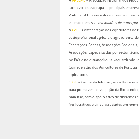
A
ANSEME
– Associação Nacional dos Produ
lucrativos que agrupa as principais empr
Portugal. A UE concentra o maior volume 
estimado em
sete mil milhões de euros por
A
CAP
– Confederação dos Agricultores de 
socioprofissional agrícola e agrupa cerca d
Federações, Adegas, Associações Regionais, 
Associações Especializadas por sector técni
no País e no estrangeiro, salvaguardando 
Confederação dos Agricultores de Portugal,
agricultores.
O
CiB
– Centro de Informação de Biotecnolog
para promover a divulgação da Biotecnologi
para isso, com o apoio ativo de diferentes e
fins lucrativos e ainda associados em nome 