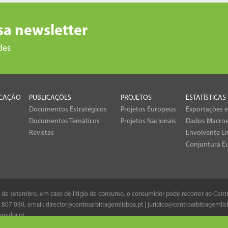
sa newsletter
des
CAÇÃO
PUBLICAÇÕES
PROJETOS
ESTATÍSTICAS
Documentos Estratégicos
Projetos Europeus
Exportações 
Documentos Temáticos
Projetos Nacionais
Dados Macro
Revistas
Envolvente Em
Conjuntura E
 8 de setembro, em caso de litígio de consumo, o consumidor pode recorrer ao Cen
 807 030
, email:
director@centroarbitragemlisboa.pt
|
juridico@centroarbitragemlis
midor.pt
.