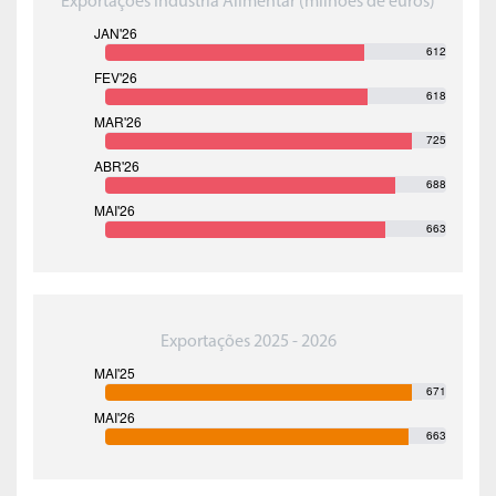
Exportações Indústria Alimentar (milhões de euros)
612
618
725
688
663
Exportações 2025 - 2026
671
663