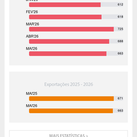
612
618
725
688
663
Exportações 2025 - 2026
671
663
MAIS ESTATÍSTICAS >