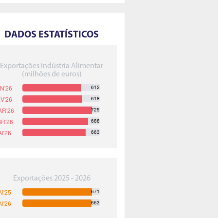
DADOS ESTATÍSTICOS
Exportações Indústria Alimentar
(milhões de euros)
612
618
725
688
663
Exportações 2025 - 2026
671
663