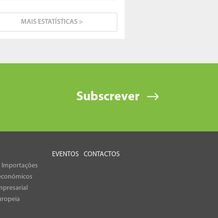
MAIS ESTATÍSTICAS >
Subscrever
EVENTOS
CONTACTOS
e Importações
económicos
presarial
uropeia