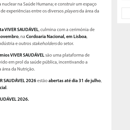
ia nuclear na Saúde Humana; e construir um espaço
a de experiências entre os diversos
players
da área da
sta VIVER SAUDÁVEL
, culmina com a cerimónia de
novembro
, na
Cordoaria Nacional, em Lisboa
,
ndústria e outros
stakeholders
do setor.
émios VIVER SAUDÁVEL
são uma plataforma de
vido em prol da saúde pública, incentivando a
 área da Nutrição.
ER SAUDÁVEL 2026
estão
abertas até dia 31 de julho
,
cial
.
SAUDÁVEL 2026.