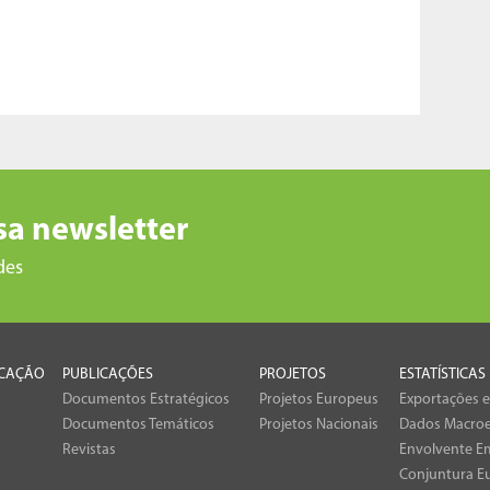
sa newsletter
des
CAÇÃO
PUBLICAÇÕES
PROJETOS
ESTATÍSTICAS
Documentos Estratégicos
Projetos Europeus
Exportações 
Documentos Temáticos
Projetos Nacionais
Dados Macro
Revistas
Envolvente Em
Conjuntura E