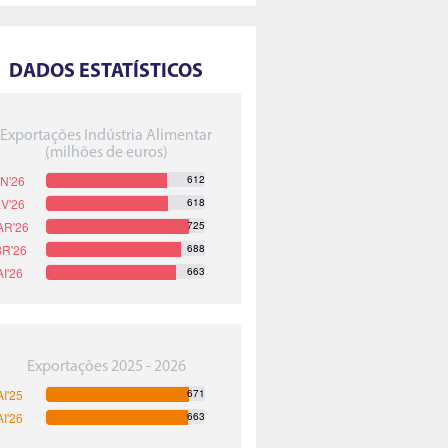
DADOS ESTATÍSTICOS
Exportações Indústria Alimentar
(milhões de euros)
612
618
725
688
663
Exportações 2025 - 2026
671
663