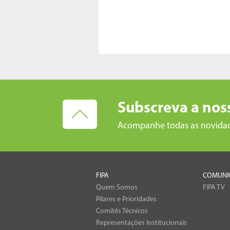
Subscreva a nos
Acompanhe todas as novida
FIPA
COMUNI
Quem Somos
FIPA TV
Pilares e Prioridades
Comités Técnicos
Representações Institucionais