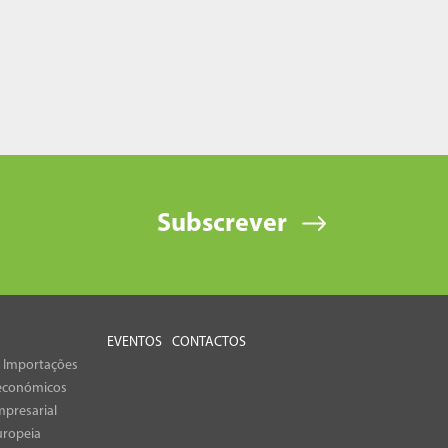
Subscrever
EVENTOS
CONTACTOS
e Importações
económicos
presarial
uropeia