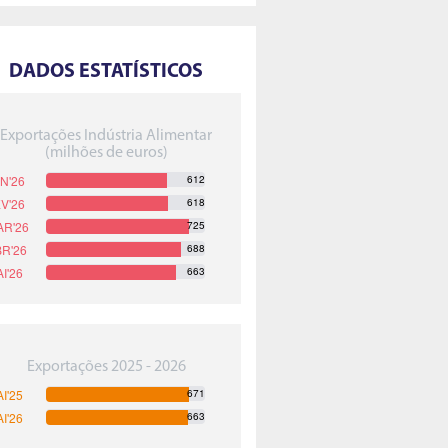
DADOS ESTATÍSTICOS
Exportações Indústria Alimentar
(milhões de euros)
612
618
725
688
663
Exportações 2025 - 2026
671
663