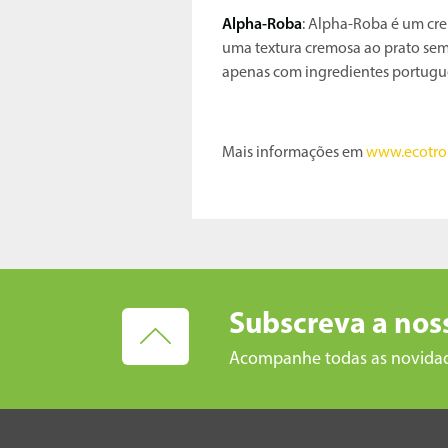
Alpha-Roba
: Alpha-Roba é um cr
uma textura cremosa ao prato sem
apenas com ingredientes portugue
Mais informações em
www.ecotro
Subscreva a nos
Acompanhe todas as novida