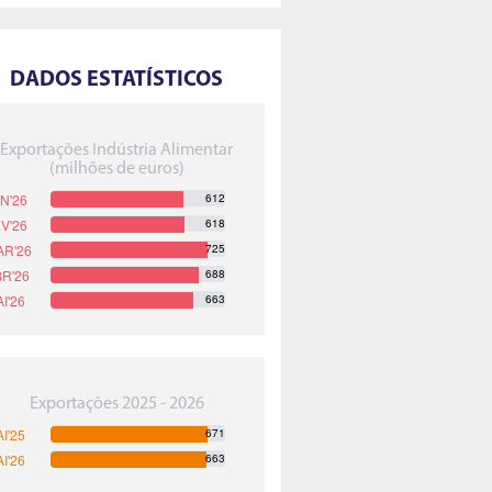
DADOS ESTATÍSTICOS
Exportações Indústria Alimentar
(milhões de euros)
612
618
725
688
663
Exportações 2025 - 2026
671
663