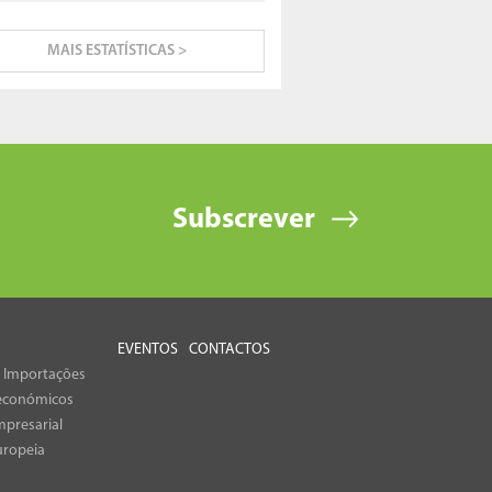
MAIS ESTATÍSTICAS >
Subscrever
EVENTOS
CONTACTOS
e Importações
económicos
presarial
uropeia