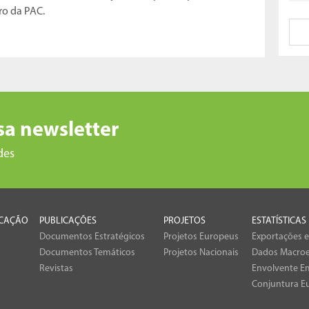
uro da PAC.
sa newsletter
des
CAÇÃO
PUBLICAÇÕES
PROJETOS
ESTATÍSTICAS
Documentos Estratégicos
Projetos Europeus
Exportações 
Documentos Temáticos
Projetos Nacionais
Dados Macro
Revistas
Envolvente Em
Conjuntura E