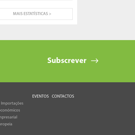
MAIS ESTATÍSTICAS >
Subscrever
EVENTOS
CONTACTOS
e Importações
económicos
presarial
uropeia