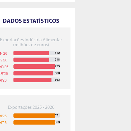
DADOS ESTATÍSTICOS
Exportações Indústria Alimentar
(milhões de euros)
612
618
725
688
663
Exportações 2025 - 2026
671
663