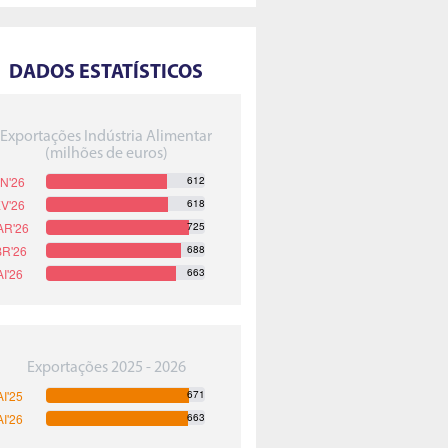
DADOS ESTATÍSTICOS
Exportações Indústria Alimentar
(milhões de euros)
612
618
725
688
663
Exportações 2025 - 2026
671
663