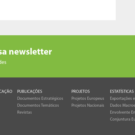
sa newsletter
des
CAÇÃO
PUBLICAÇÕES
PROJETOS
ESTATÍSTICAS
Documentos Estratégicos
Projetos Europeus
Exportações 
Documentos Temáticos
Projetos Nacionais
Dados Macro
Revistas
Envolvente Em
Conjuntura E