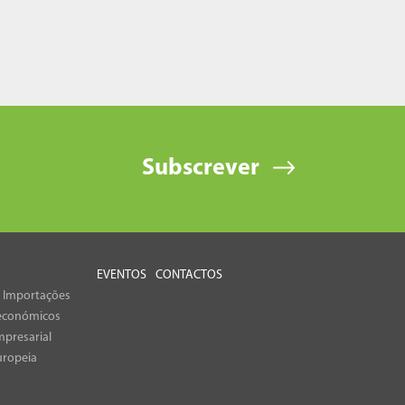
Subscrever
EVENTOS
CONTACTOS
e Importações
económicos
presarial
uropeia