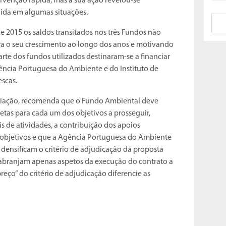
ervenção rápida, mas a sua ação revelou-se
gida em algumas situações.
 2015 os saldos transitados nos três Fundos não
ara o seu crescimento ao longo dos anos e motivando
rte dos fundos utilizados destinaram-se a financiar
ncia Portuguesa do Ambiente e do Instituto de
scas.
eciação, recomenda que o Fundo Ambiental deve
etas para cada um dos objetivos a prosseguir,
s de atividades, a contribuição dos apoios
 objetivos e que a Agência Portuguesa do Ambiente
 densificam o critério de adjudicação da proposta
branjam apenas aspetos da execução do contrato a
preço” do critério de adjudicação diferencie as