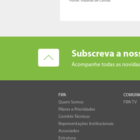
Fonte: Tribunal de Contas
Subscreva a nos
Acompanhe todas as novida
FIPA
COMUNI
Quem Somos
FIPA TV
Pilares e Prioridades
Comités Técnicos
Representações Institucionais
Associados
Estrutura