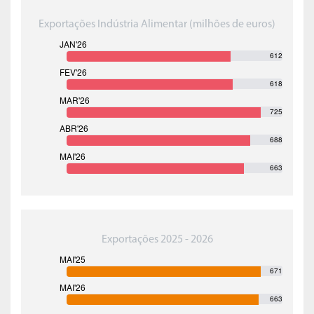
Exportações Indústria Alimentar (milhões de euros)
612
618
725
688
663
Exportações 2025 - 2026
671
663