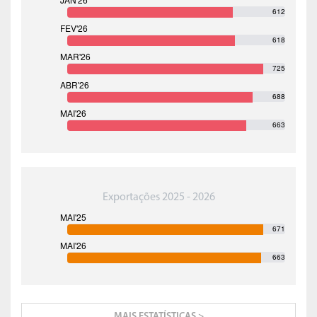
612
618
725
688
663
Exportações 2025 - 2026
671
663
MAIS ESTATÍSTICAS >