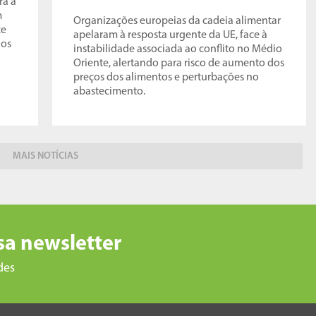
ra a
m
Organizações europeias da cadeia alimentar
ce
apelaram à resposta urgente da UE, face à
 os
instabilidade associada ao conflito no Médio
Oriente, alertando para risco de aumento dos
preços dos alimentos e perturbações no
abastecimento.
MAIS NOTÍCIAS
sa newsletter
des