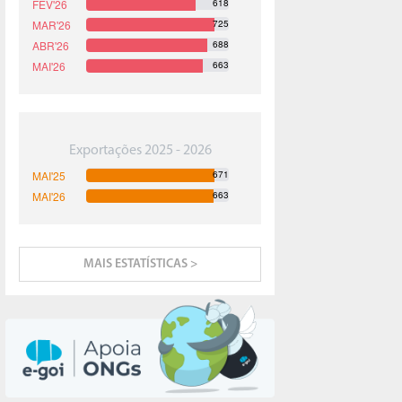
618
725
688
663
Exportações 2025 - 2026
671
663
MAIS ESTATÍSTICAS >